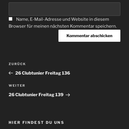
Name, E-Mail-Adresse und Website in diesem
Browser für meinen nächsten Kommentar speichern.
Beitragsnavigation
Vorheriger
ZURÜCK
Beitrag
26 Clubtunier Freitag 136
Nächster
WEITER
Beitrag
26 Clubtunier Freitag 139
HIER FINDEST DU UNS