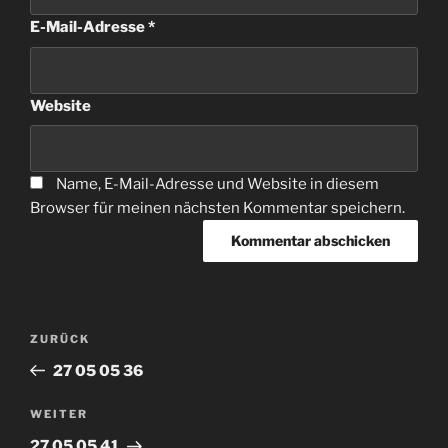
E-Mail-Adresse
*
Website
Name, E-Mail-Adresse und Website in diesem
Browser für meinen nächsten Kommentar speichern.
Beitragsnavigation
Vorheriger
ZURÜCK
Beitrag
27 05 05 36
Nächster
WEITER
Beitrag
27 05 05 41