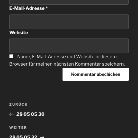
E-Mail-Adresse
*
Website
Name, E-Mail-Adresse und Website in diesem
Browser für meinen nächsten Kommentar speichern.
Beitragsnavigation
Vorheriger
ZURÜCK
Beitrag
28 05 05 30
Nächster
WEITER
Beitrag
28 05 05 32