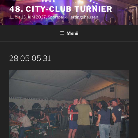
Zum
48. CITY-CLUB TURNIER
Inhalt
11. bis 13. Juni 2027, Sportpark Hertingshausen
springen
Menü
28 05 05 31