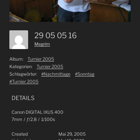
29 05 05 16
Megrim
Album:
Turnier 2005
Kategorien:
Turnier 2005
Schlagwörter:
#Nachmittage
#Sonntag
#Turnier 2005
DETAILS
Canon DIGITAL IXUS 400
7mm
/
ƒ/2.8
/
1/100s
Created
Mai 29, 2005