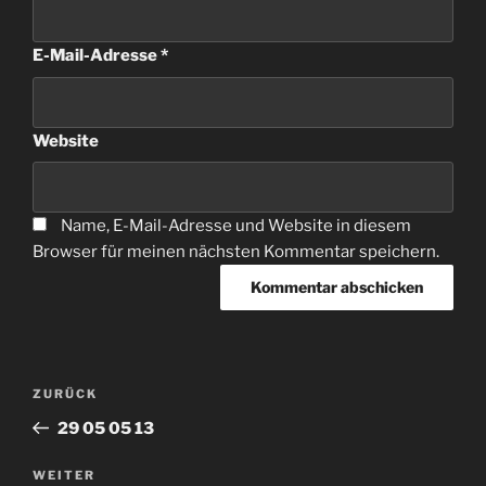
E-Mail-Adresse
*
Website
Name, E-Mail-Adresse und Website in diesem
Browser für meinen nächsten Kommentar speichern.
Beitragsnavigation
Vorheriger
ZURÜCK
Beitrag
29 05 05 13
Nächster
WEITER