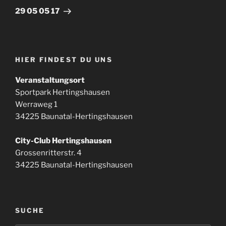
Beitrag
29 05 05 17
HIER FINDEST DU UNS
Veranstaltungsort
Sportpark Hertingshausen
Werraweg 1
34225 Baunatal-Hertingshausen
City-Club Hertingshausen
Grossenritterstr. 4
34225 Baunatal-Hertingshausen
SUCHE