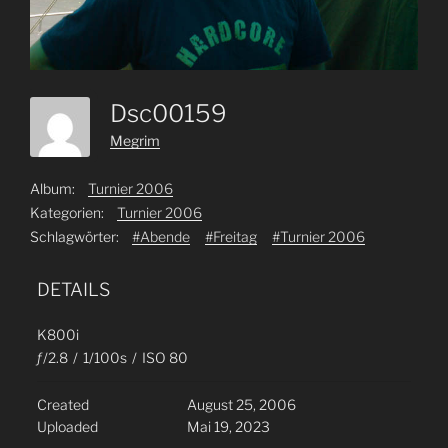
Dsc00159
Megrim
Album:
Turnier 2006
Kategorien:
Turnier 2006
Schlagwörter:
#Abende
#Freitag
#Turnier 2006
DETAILS
K800i
ƒ/2.8
/
1/100s
/
ISO 80
Created
August 25, 2006
Uploaded
Mai 19, 2023