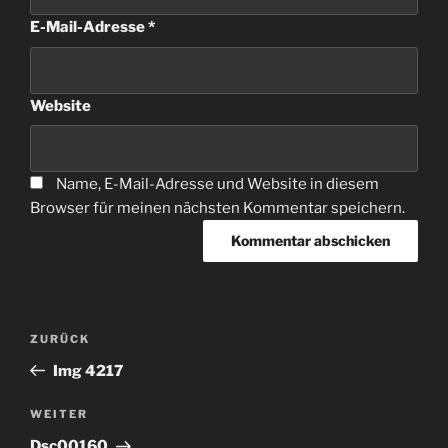
E-Mail-Adresse
*
Website
Name, E-Mail-Adresse und Website in diesem
Browser für meinen nächsten Kommentar speichern.
Beitragsnavigation
Vorheriger
ZURÜCK
Beitrag
Img 4217
Nächster
WEITER
Beitrag
Dsc00160