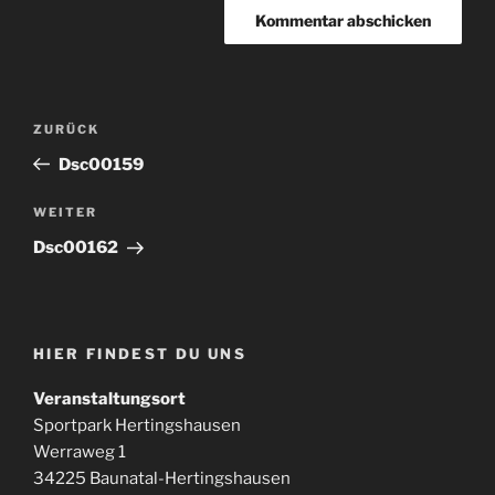
Beitragsnavigation
Vorheriger
ZURÜCK
Beitrag
Dsc00159
Nächster
WEITER
Beitrag
Dsc00162
HIER FINDEST DU UNS
Veranstaltungsort
Sportpark Hertingshausen
Werraweg 1
34225 Baunatal-Hertingshausen