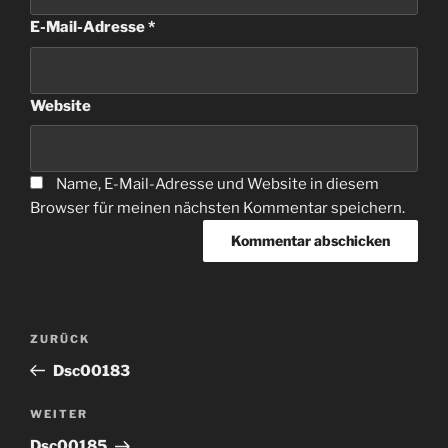
E-Mail-Adresse
*
Website
Name, E-Mail-Adresse und Website in diesem
Browser für meinen nächsten Kommentar speichern.
Beitragsnavigation
Vorheriger
ZURÜCK
Beitrag
Dsc00183
Nächster
WEITER
Beitrag
Dsc00185