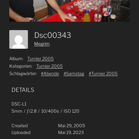
Dsc00343
Megrim
Album:
Turnier 2005
Kategorien:
Turnier 2005
Schlagwörter:
#Abende
#Samstag
#Turnier 2005
DETAILS
DSC-L1
5mm
/
ƒ/2.8
/
10/400s
/
ISO 120
Created
Mai 29, 2005
Uploaded
Mai 19, 2023