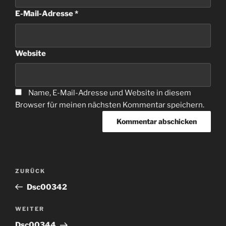
E-Mail-Adresse
*
Website
Name, E-Mail-Adresse und Website in diesem
Browser für meinen nächsten Kommentar speichern.
Beitragsnavigation
Vorheriger
ZURÜCK
Beitrag
Dsc00342
Nächster
WEITER
Beitrag
Dsc00344