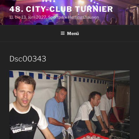
Zum
48. CITY-CLUB TURNIER
Inhalt
11. bis 13. Juni 2027, Sportpark Hertingshausen
springen
Menü
Dsc00343