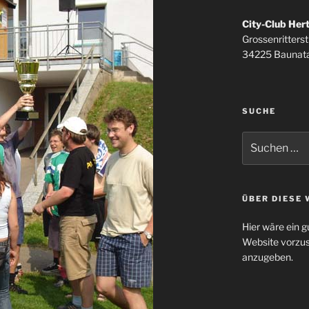
City-Club Her
Grossenritterstr
34225 Baunata
SUCHE
Suchen
nach:
ÜBER DIESE 
Hier wäre ein g
Website vorzus
anzugeben.