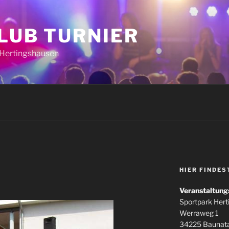
CLUB TURNIER
k Hertingshausen
HIER FINDES
Veranstaltung
Sportpark Her
Werraweg 1
34225 Baunata