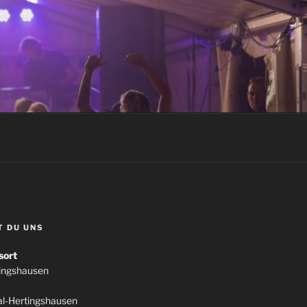
T DU UNS
sort
tingshausen
l-Hertingshausen