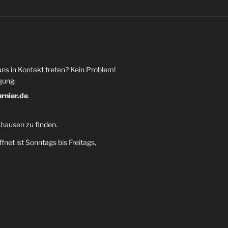
uns in Kontakt treten? Kein Problem!
gung:
urnier.de
.
shausen
zu finden.
fnet ist Sonntags bis Freitags,