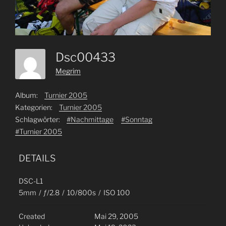
Dsc00433
Megrim
Album:
Turnier 2005
Kategorien:
Turnier 2005
Schlagwörter:
#Nachmittage
#Sonntag
#Turnier 2005
DETAILS
DSC-L1
5mm
/
ƒ/2.8
/
10/800s
/
ISO 100
Created
Mai 29, 2005