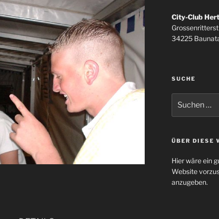
City-Club Her
Grossenritterstr
34225 Baunata
SUCHE
Suchen
nach:
ÜBER DIESE 
Hier wäre ein g
Website vorzus
anzugeben.