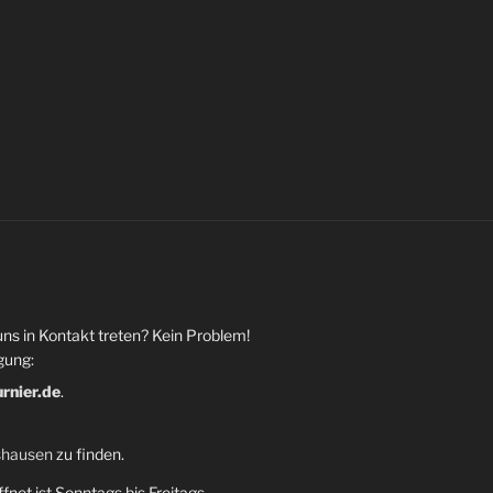
uns in Kontakt treten? Kein Problem!
gung:
urnier.de
.
shausen
zu finden.
fnet ist Sonntags bis Freitags,