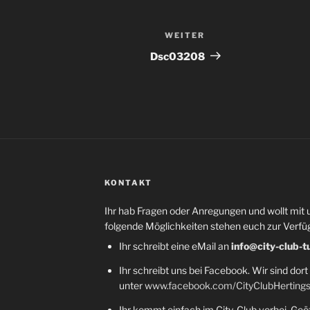
WEITER
Nächster
Beitrag
Dsc03208
KONTAKT
Ihr hab Fragen oder Anregungen und wollt mit 
folgende Möglichkeiten stehen euch zur Verfü
Ihr schreibt eine eMail an
info@city-club-t
Ihr schreibt uns bei Facebook. Wir sind dort
unter
www.facebook.com/CityClubHerting
Ihr kommt einfach im City-Club vorbei. Geöf