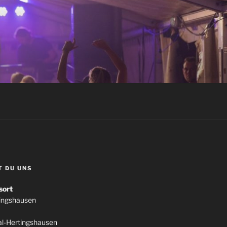
T DU UNS
sort
tingshausen
l-Hertingshausen