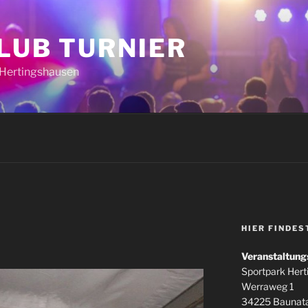
CLUB TURNIER
k Hertingshausen
HIER FINDES
Veranstaltung
Sportpark Her
Werraweg 1
34225 Baunata