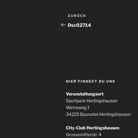
Beitragsnavigation
Vorheriger
ZURÜCK
Beitrag
Dsc02714
HIER FINDEST DU UNS
Veranstaltungsort
Sportpark Hertingshausen
Werraweg 1
34225 Baunatal-Hertingshausen
City-Club Hertingshausen
Grossenritterstr. 4