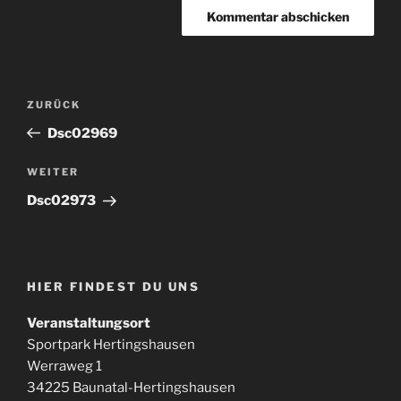
Beitragsnavigation
Vorheriger
ZURÜCK
Beitrag
Dsc02969
Nächster
WEITER
Beitrag
Dsc02973
HIER FINDEST DU UNS
Veranstaltungsort
Sportpark Hertingshausen
Werraweg 1
34225 Baunatal-Hertingshausen