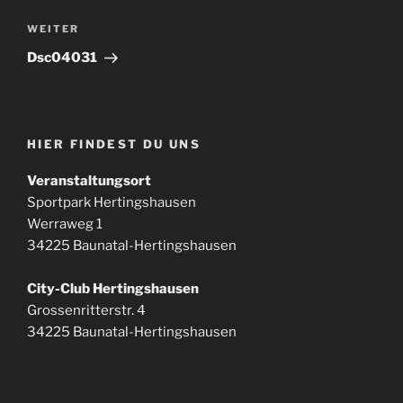
Nächster
WEITER
Beitrag
Dsc04031
HIER FINDEST DU UNS
Veranstaltungsort
Sportpark Hertingshausen
Werraweg 1
34225 Baunatal-Hertingshausen
City-Club Hertingshausen
Grossenritterstr. 4
34225 Baunatal-Hertingshausen