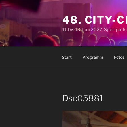
Zum
Inhalt
48. CITY-
springen
11. bis 13. Juni 2027, Sportpar
Start
Programm
Fotos
Dsc05881