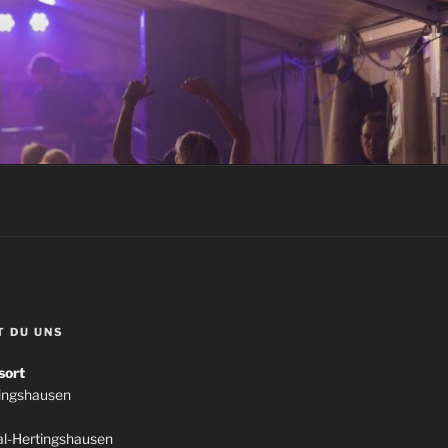
T DU UNS
sort
tingshausen
l-Hertingshausen