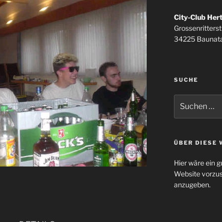
City-Club Her
Grossenritterstr
34225 Baunata
SUCHE
Suchen
nach:
ÜBER DIESE 
Hier wäre ein g
Website vorzus
anzugeben.