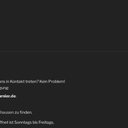
uns in Kontakt treten? Kein Problem!
gung:
urnier.de
.
shausen
zu finden.
fnet ist Sonntags bis Freitags,