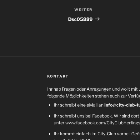
WEITER
Nächster
Beitrag
Dsc05889
KONTAKT
Ihr hab Fragen oder Anregungen und wollt mit 
folgende Möglichkeiten stehen euch zur Verfü
Ihr schreibt eine eMail an
info@city-club-t
Ihr schreibt uns bei Facebook. Wir sind dort
unter
www.facebook.com/CityClubHerting
Ihr kommt einfach im City-Club vorbei. Geöf