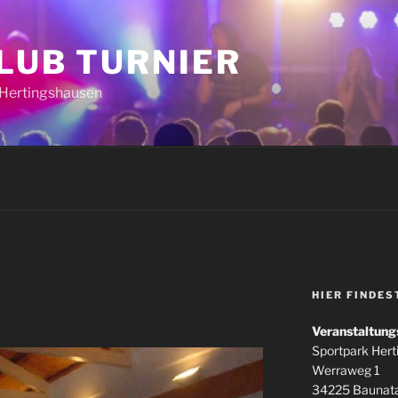
CLUB TURNIER
k Hertingshausen
HIER FINDES
Veranstaltung
Sportpark Her
Werraweg 1
34225 Baunata