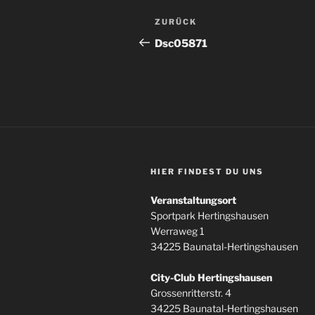
Beitragsnavigation
Vorheriger
ZURÜCK
Beitrag
Dsc05871
HIER FINDEST DU UNS
Veranstaltungsort
Sportpark Hertingshausen
Werraweg 1
34225 Baunatal-Hertingshausen
City-Club Hertingshausen
Grossenritterstr. 4
34225 Baunatal-Hertingshausen