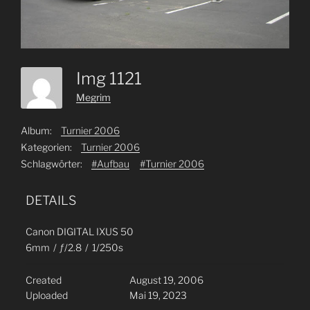
Img 1121
Megrim
Album:
Turnier 2006
Kategorien:
Turnier 2006
Schlagwörter:
#Aufbau
#Turnier 2006
DETAILS
Canon DIGITAL IXUS 50
6mm
/
ƒ/2.8
/
1/250s
Created
August 19, 2006
Uploaded
Mai 19, 2023