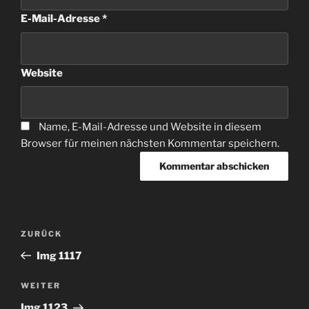
E-Mail-Adresse
*
Website
Name, E-Mail-Adresse und Website in diesem
Browser für meinen nächsten Kommentar speichern.
Beitragsnavigation
Vorheriger
ZURÜCK
Beitrag
Img 1117
Nächster
WEITER
Beitrag
Img 1123