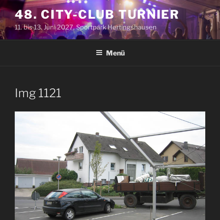
Zum
48. CITY-CLUB TURNIER
Inhalt
11. bis 13. Juni 2027, Sportpark Hertingshausen
springen
Menü
Img 1121