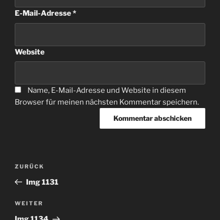
E-Mail-Adresse
*
Website
Name, E-Mail-Adresse und Website in diesem
Browser für meinen nächsten Kommentar speichern.
Beitragsnavigation
Vorheriger
ZURÜCK
Beitrag
Img 1131
Nächster
WEITER
Beitrag
Img 1134