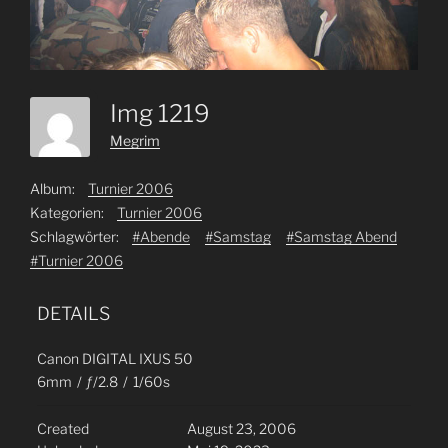
Img 1219
Megrim
Album:
Turnier 2006
Kategorien:
Turnier 2006
Schlagwörter:
#Abende
#Samstag
#Samstag Abend
#Turnier 2006
DETAILS
Canon DIGITAL IXUS 50
6mm
/
ƒ/2.8
/
1/60s
Created
August 23, 2006