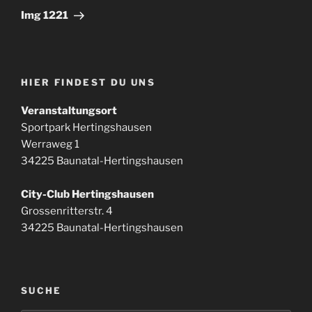
Beitrag
Img 1221
HIER FINDEST DU UNS
Veranstaltungsort
Sportpark Hertingshausen
Werraweg 1
34225 Baunatal-Hertingshausen
City-Club Hertingshausen
Grossenritterstr. 4
34225 Baunatal-Hertingshausen
SUCHE