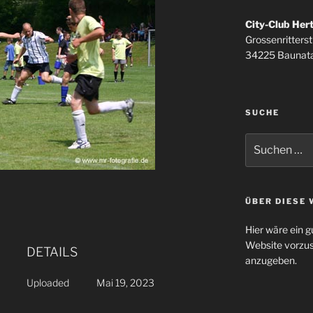
City-Club Her
Grossenritterstr
34225 Baunata
SUCHE
Suchen
nach:
ÜBER DIESE 
Hier wäre ein g
Website vorzus
DETAILS
anzugeben.
Uploaded
Mai 19, 2023