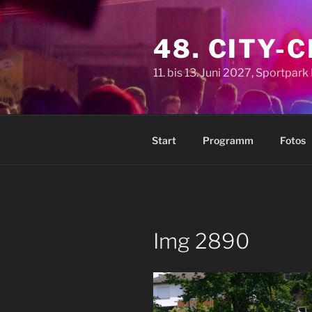
Zum
Inhalt
48. CITY-
springen
11. bis 13. Juni 2027, Sportpar
Start
Programm
Fotos
Img 2890