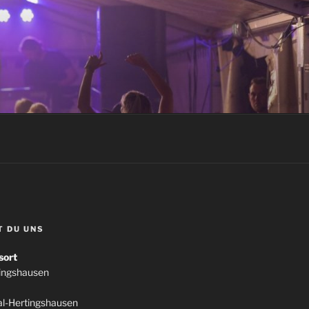
T DU UNS
sort
tingshausen
l-Hertingshausen