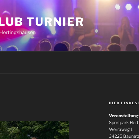
CLUB TURNIER
k Hertingshausen
HIER FINDES
Veranstaltung
Sportpark Her
Werraweg 1
34225 Baunata