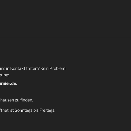
uns in Kontakt treten? Kein Problem!
gung:
urnier.de
.
shausen
zu finden.
fnet ist Sonntags bis Freitags,