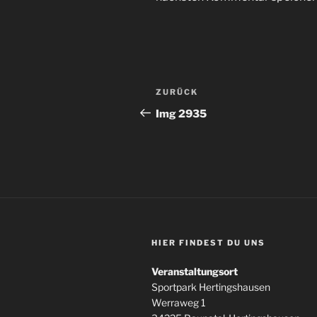
Beitragsnavigation
Vorheriger
ZURÜCK
Beitrag
Img 2935
HIER FINDEST DU UNS
Veranstaltungsort
Sportpark Hertingshausen
Werraweg 1