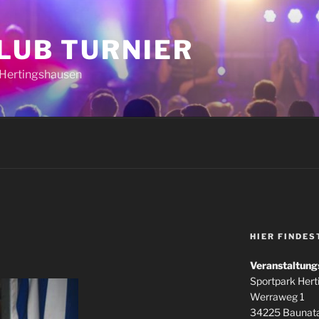
CLUB TURNIER
k Hertingshausen
HIER FINDES
Veranstaltung
Sportpark Her
Werraweg 1
34225 Baunata