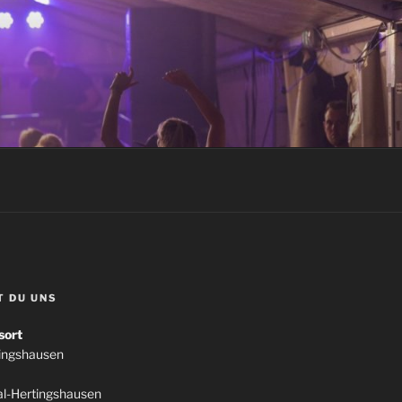
T DU UNS
sort
tingshausen
l-Hertingshausen