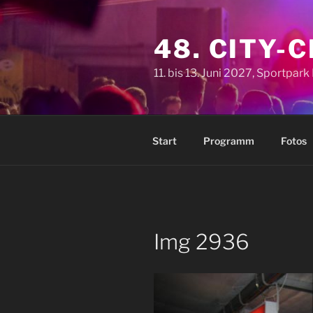
Zum
Inhalt
48. CITY-
springen
11. bis 13. Juni 2027, Sportpar
Start
Programm
Fotos
Img 2936