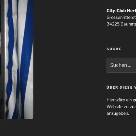
City-Club Her
Grossenritterstr
34225 Baunata
SUCHE
Suchen
nach:
ÜBER DIESE 
Hier wäre ein g
Website vorzus
anzugeben.