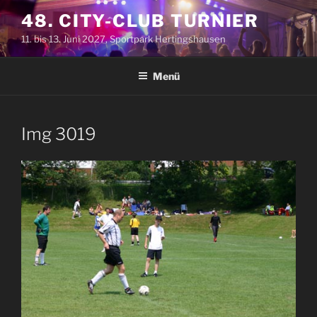
Zum
48. CITY-CLUB TURNIER
Inhalt
11. bis 13. Juni 2027, Sportpark Hertingshausen
springen
Menü
Img 3019