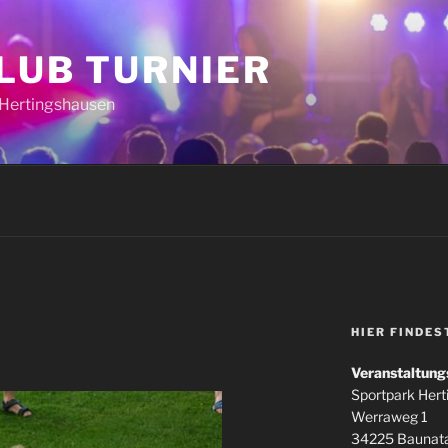
CLUB TURNIER
k Hertingshausen
HIER FINDES
Veranstaltung
Sportpark Her
Werraweg 1
34225 Baunata