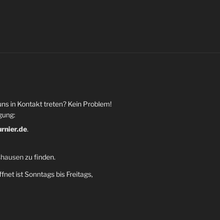
uns in Kontakt treten? Kein Problem!
gung:
urnier.de
.
shausen
zu finden.
fnet ist Sonntags bis Freitags,