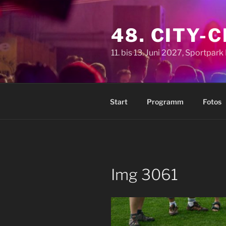
Zum
Inhalt
48. CITY-
springen
11. bis 13. Juni 2027, Sportpar
Start
Programm
Fotos
Img 3061