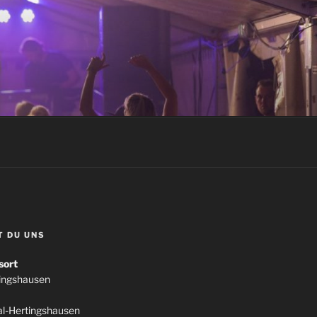
T DU UNS
sort
tingshausen
l-Hertingshausen