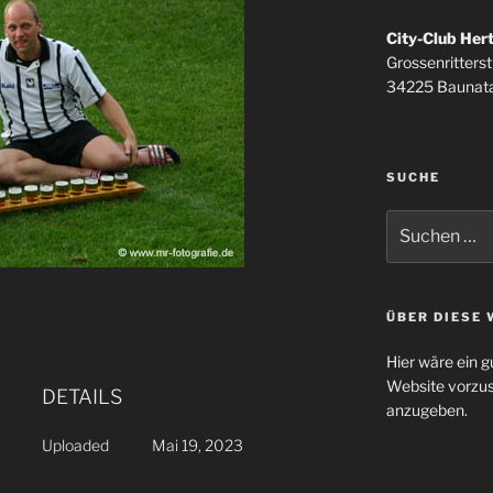
City-Club Her
Grossenritterstr
34225 Baunata
SUCHE
Suchen
nach:
ÜBER DIESE 
Hier wäre ein g
Website vorzus
DETAILS
anzugeben.
Uploaded
Mai 19, 2023