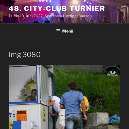
Zum
48. CITY-CLUB TURNIER
Inhalt
11. bis 13. Juni 2027, Sportpark Hertingshausen
springen
Menü
Img 3080