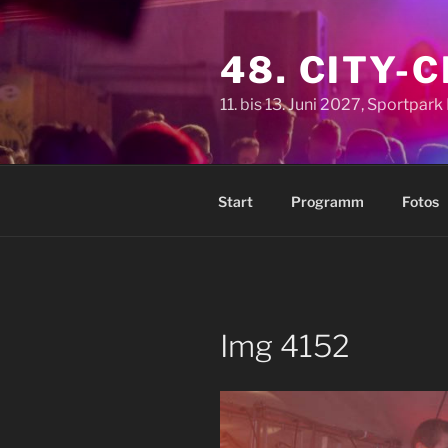
Zum
Inhalt
48. CITY-
springen
11. bis 13. Juni 2027, Sportpar
Start
Programm
Fotos
Img 4152