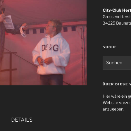
City-Club Her
Grossenritterstr
34225 Baunata
SUCHE
Suchen
nach:
ÜBER DIESE 
Hier wäre ein g
Website vorzus
anzugeben.
DETAILS