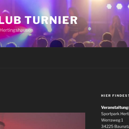
CLUB TURNIER
k Hertingshausen
HIER FINDES
Veranstaltung
Sportpark Her
Werraweg 1
34225 Baunata