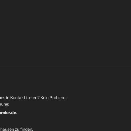
uns in Kontakt treten? Kein Problem!
gung:
urnier.de
.
shausen
zu finden.