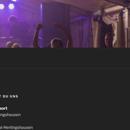
T DU UNS
sort
tingshausen
l-Hertingshausen