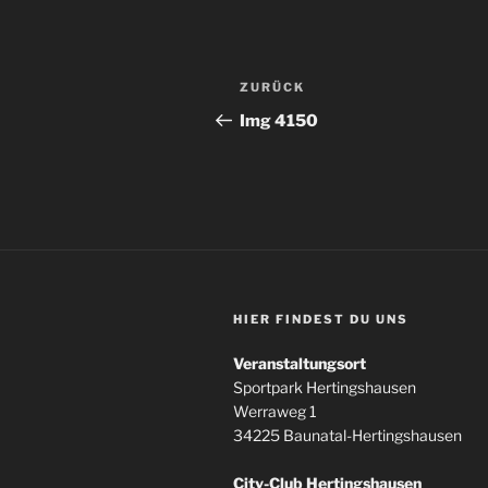
Beitragsnavigation
Vorheriger
ZURÜCK
Beitrag
Img 4150
HIER FINDEST DU UNS
Veranstaltungsort
Sportpark Hertingshausen
Werraweg 1
34225 Baunatal-Hertingshausen
City-Club Hertingshausen