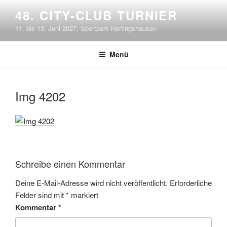
Zum
48. CITY-CLUB TURNIER
Inhalt
11. bis 13. Juni 2027, Sportpark Hertingshausen
springen
Menü
Img 4202
Schreibe einen Kommentar
Deine E-Mail-Adresse wird nicht veröffentlicht.
Erforderliche
Felder sind mit
*
markiert
Kommentar
*