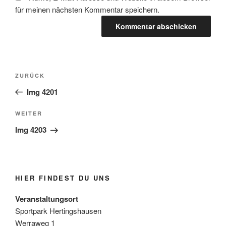
für meinen nächsten Kommentar speichern.
Beitragsnavigation
Vorheriger
ZURÜCK
Beitrag
Img 4201
Nächster
WEITER
Beitrag
Img 4203
HIER FINDEST DU UNS
Veranstaltungsort
Sportpark Hertingshausen
Werraweg 1