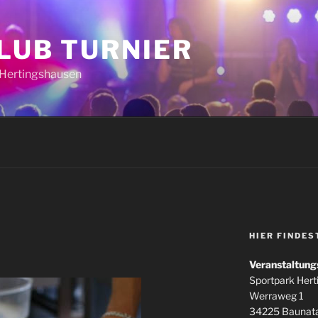
CLUB TURNIER
k Hertingshausen
HIER FINDES
Veranstaltung
Sportpark Her
Werraweg 1
34225 Baunata