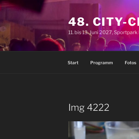
Zum
Inhalt
48. CITY-
springen
11. bis 13. Juni 2027, Sportpar
Start
Programm
Fotos
Img 4222