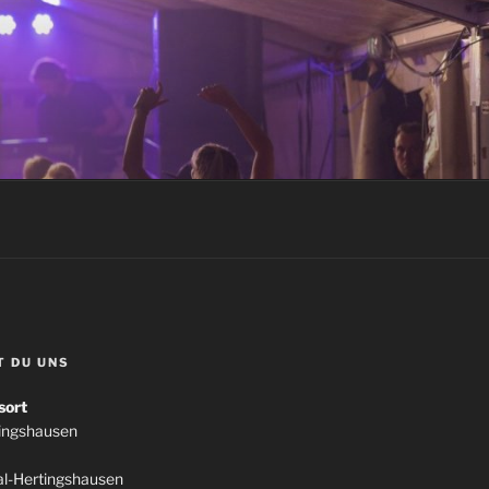
T DU UNS
sort
tingshausen
l-Hertingshausen