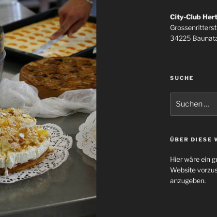
City-Club Her
Grossenritterstr
34225 Baunata
SUCHE
Suchen
nach:
ÜBER DIESE 
Hier wäre ein g
Website vorzus
anzugeben.