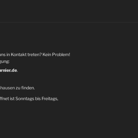
uns in Kontakt treten? Kein Problem!
gung:
urnier.de
.
shausen
zu finden.
fnet ist Sonntags bis Freitags,