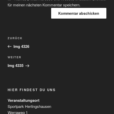
für meinen nächsten Kommentar speichern.
Beitragsnavigation
Vorheriger
ZURÜCK
Beitrag
Img 4326
Nächster
WEITER
Beitrag
Img 4335
HIER FINDEST DU UNS
Veranstaltungsort
Sportpark Hertingshausen
Werraweg 1