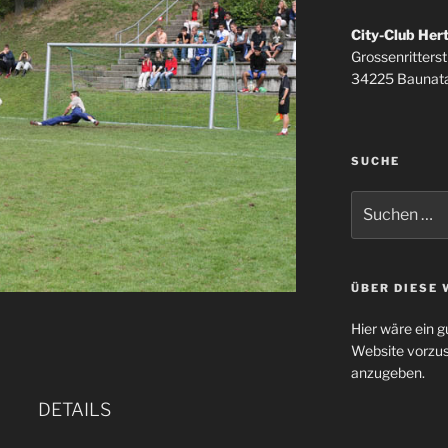
City-Club Her
Grossenritterstr
34225 Baunata
SUCHE
Suchen
nach:
ÜBER DIESE 
Hier wäre ein g
Website vorzus
anzugeben.
DETAILS