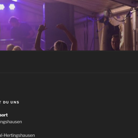
T DU UNS
sort
tingshausen
l-Hertingshausen