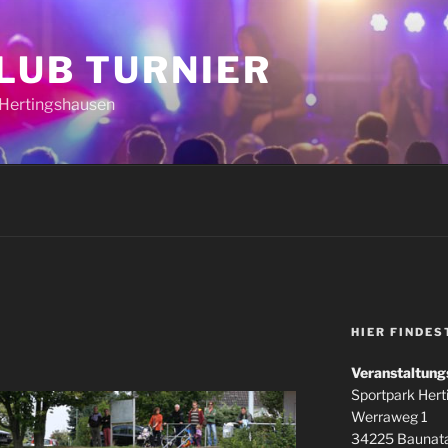
CLUB TURNIER
k Hertingshausen
HIER FINDES
Veranstaltung
Sportpark Her
Werraweg 1
34225 Baunata