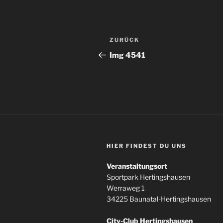
Beitragsnavigation
Vorheriger
ZURÜCK
Beitrag
Img 4541
HIER FINDEST DU UNS
Veranstaltungsort
Sportpark Hertingshausen
Werraweg 1
34225 Baunatal-Hertingshausen
City-Club Hertingshausen