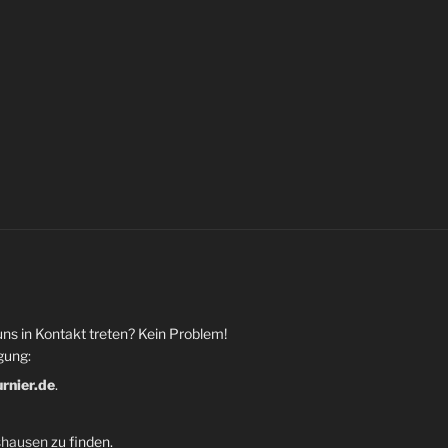
uns in Kontakt treten? Kein Problem!
gung:
urnier.de
.
shausen
zu finden.