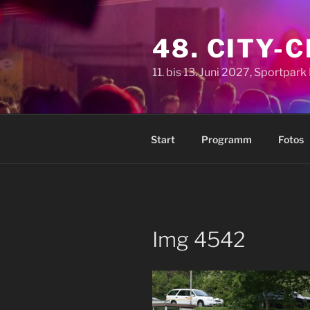
Zum
Inhalt
48. CITY-
springen
11. bis 13. Juni 2027, Sportpar
Start
Programm
Fotos
Img 4542