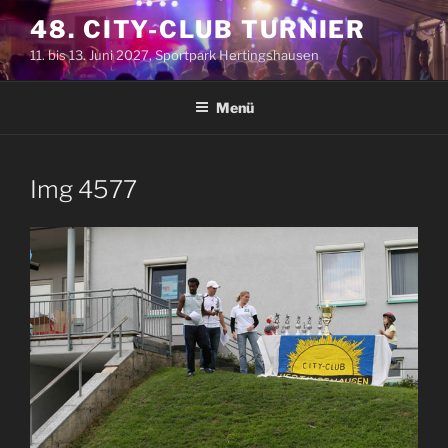
Zum
48. CITY-CLUB TURNIER
Inhalt
11. bis 13. Juni 2027, Sportpark Hertingshausen
springen
Menü
Img 4577