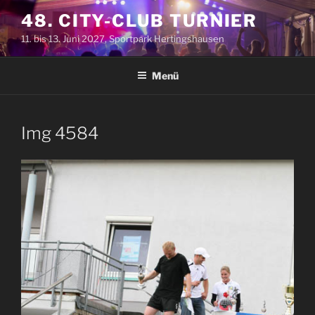
Zum
48. CITY-CLUB TURNIER
Inhalt
11. bis 13. Juni 2027, Sportpark Hertingshausen
springen
Menü
Img 4584