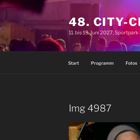
Zum
Inhalt
48. CITY-
springen
11. bis 13. Juni 2027, Sportpar
Start
Programm
Fotos
Img 4987