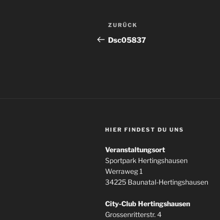
Beitragsnavigation
Vorheriger
ZURÜCK
Beitrag
Dsc05837
HIER FINDEST DU UNS
Veranstaltungsort
Sportpark Hertingshausen
Werraweg 1
34225 Baunatal-Hertingshausen
City-Club Hertingshausen
Grossenritterstr. 4