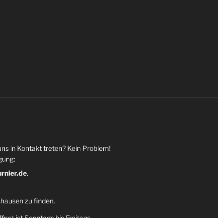
uns in Kontakt treten? Kein Problem!
gung:
urnier.de
.
shausen
zu finden.
fnet ist Sonntags bis Freitags,