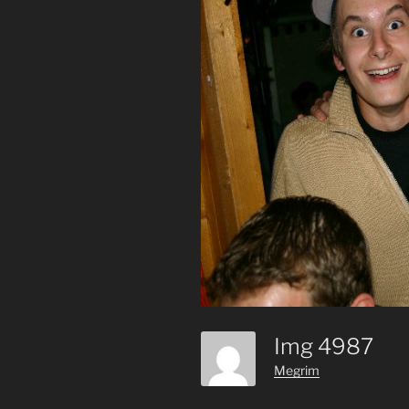
Img 4987
Megrim