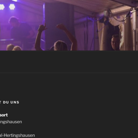
T DU UNS
sort
tingshausen
l-Hertingshausen