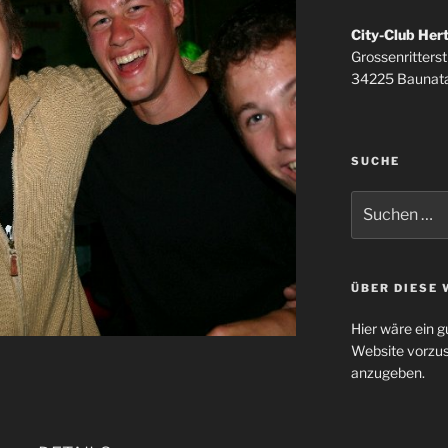
City-Club Her
Grossenritterstr
34225 Baunata
SUCHE
Suchen
nach:
ÜBER DIESE 
Hier wäre ein g
Website vorzus
anzugeben.