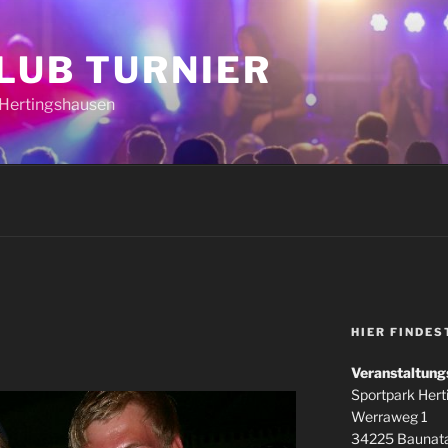
CLUB TURNIER
k Hertingshausen
HIER FINDES
Veranstaltung
Sportpark Her
Werraweg 1
34225 Baunata