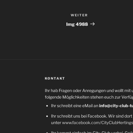
WEITER
Nächster
Beitrag
Img 4988
KONTAKT
Ihr hab Fragen oder Anregungen und wollt mit 
folgende Möglichkeiten stehen euch zur Verfü
Ihr schreibt eine eMail an
info@city-club-t
Ihr schreibt uns bei Facebook. Wir sind dort
unter
www.facebook.com/CityClubHerting
Ihr kommt einfach im City-Club vorbei. Geöf