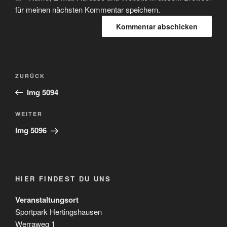
für meinen nächsten Kommentar speichern.
Beitragsnavigation
Vorheriger
ZURÜCK
Beitrag
Img 5094
Nächster
WEITER
Beitrag
Img 5096
HIER FINDEST DU UNS
Veranstaltungsort
Sportpark Hertingshausen
Werraweg 1