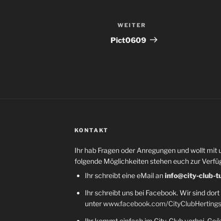
WEITER
Nächster
Beitrag
Pict0609
KONTAKT
Ihr hab Fragen oder Anregungen und wollt mit 
folgende Möglichkeiten stehen euch zur Verfü
Ihr schreibt eine eMail an
info@city-club-t
Ihr schreibt uns bei Facebook. Wir sind dort
unter
www.facebook.com/CityClubHerting
Ihr kommt einfach im City-Club vorbei. Geöf