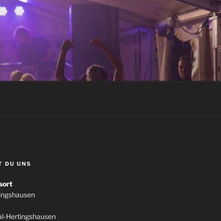
T DU UNS
sort
tingshausen
l-Hertingshausen