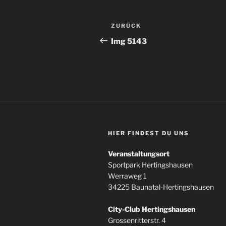
Beitragsnavigation
Vorheriger
ZURÜCK
Beitrag
Img 5143
HIER FINDEST DU UNS
Veranstaltungsort
Sportpark Hertingshausen
Werraweg 1
34225 Baunatal-Hertingshausen
City-Club Hertingshausen
Grossenritterstr. 4