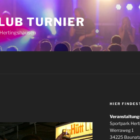
CLUB TURNIER
k Hertingshausen
HIER FINDES
Veranstaltung
Sportpark Her
Werraweg 1
34225 Baunata