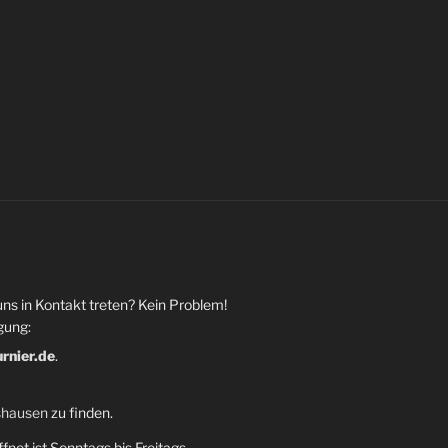
uns in Kontakt treten? Kein Problem!
gung:
urnier.de
.
shausen
zu finden.
fnet ist Sonntags bis Freitags,