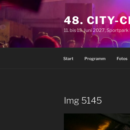
Zum
Inhalt
48. CITY-
springen
11. bis 13. Juni 2027, Sportpar
Start
Programm
Fotos
Img 5145