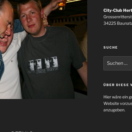
City-Club Her
Grossenritterstr
34225 Baunata
SUCHE
Suchen
nach:
ÜBER DIESE 
Hier wäre ein g
Website vorzus
anzugeben.