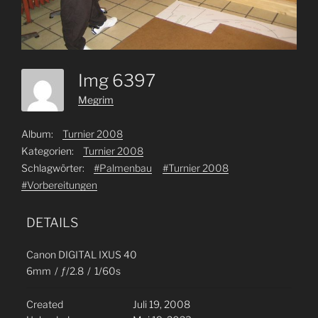
Img 6397
Megrim
Album:
Turnier 2008
Kategorien:
Turnier 2008
Schlagwörter:
#Palmenbau
#Turnier 2008
#Vorbereitungen
DETAILS
Canon DIGITAL IXUS 40
6mm
/
ƒ/2.8
/
1/60s
Created
Juli 19, 2008