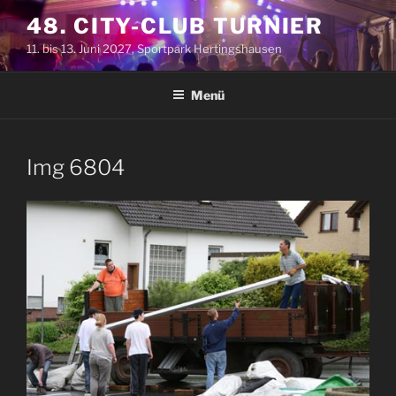
Zum
48. CITY-CLUB TURNIER
Inhalt
11. bis 13. Juni 2027, Sportpark Hertingshausen
springen
Menü
Img 6804