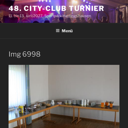
Zum
48. CITY-CLUB TURNIER
Inhalt
11. bis 13. Juni 2027, Sportpark Hertingshausen
springen
Menü
Img 6998