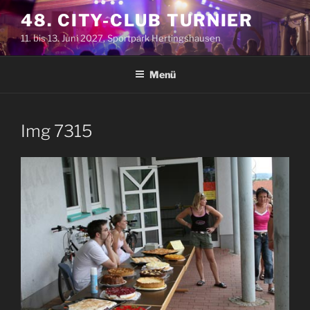
Zum
48. CITY-CLUB TURNIER
Inhalt
11. bis 13. Juni 2027, Sportpark Hertingshausen
springen
Menü
Img 7315