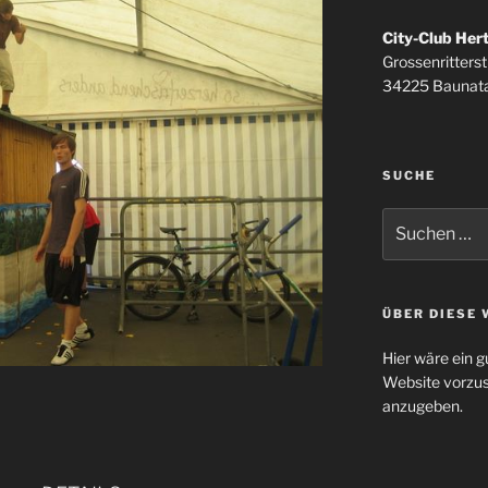
City-Club Her
Grossenritterstr
34225 Baunata
SUCHE
Suchen
nach:
ÜBER DIESE 
Hier wäre ein g
Website vorzus
anzugeben.