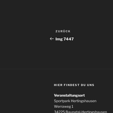
Beitragsnavigation
Vorheriger
ZURÜCK
Beitrag
Img 7447
HIER FINDEST DU UNS
Veranstaltungsort
Sportpark Hertingshausen
Werraweg 1
34225 Baunatal-Hertingshausen