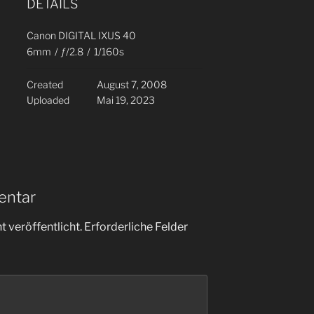
DETAILS
Canon DIGITAL IXUS 40
6mm
/
ƒ/2.8
/
1/160s
Created
August 7, 2008
Uploaded
Mai 19, 2023
entar
 veröffentlicht.
Erforderliche Felder