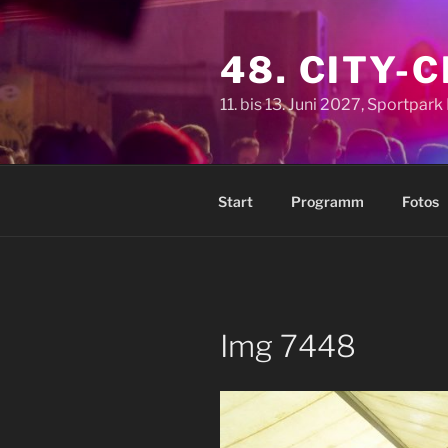
Zum
Inhalt
48. CITY-
springen
11. bis 13. Juni 2027, Sportpar
Start
Programm
Fotos
Img 7448