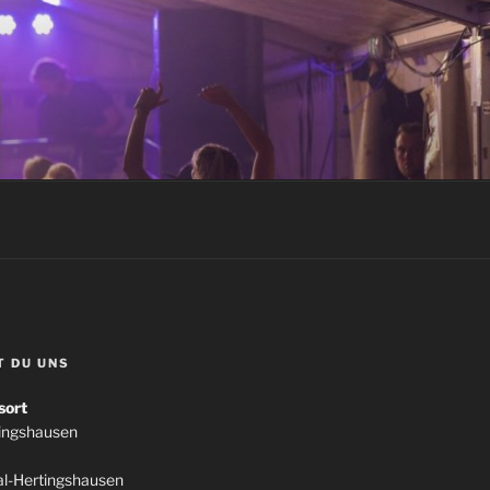
T DU UNS
sort
tingshausen
l-Hertingshausen