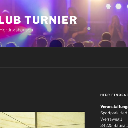
CLUB TURNIER
k Hertingshausen
HIER FINDES
Veranstaltung
Sportpark Her
Werraweg 1
34225 Baunata