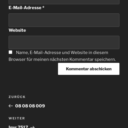
E-Mail-Adresse
*
Website
Name, E-Mail-Adresse und Website in diesem
Browser für meinen nächsten Kommentar speichern.
Beitragsnavigation
Vorheriger
ZURÜCK
Beitrag
08 08 08 009
Nächster
WEITER
Beitrag
Img 7517