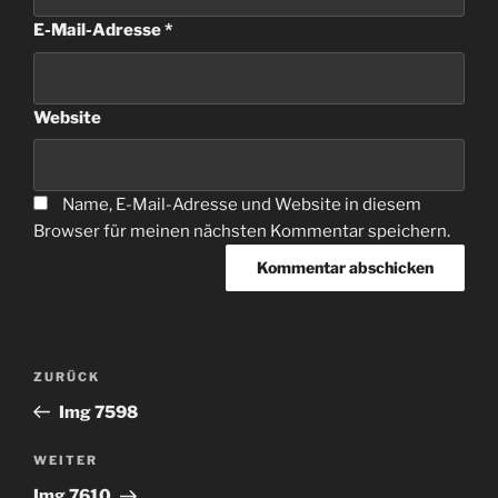
E-Mail-Adresse
*
Website
Name, E-Mail-Adresse und Website in diesem
Browser für meinen nächsten Kommentar speichern.
Beitragsnavigation
Vorheriger
ZURÜCK
Beitrag
Img 7598
Nächster
WEITER
Beitrag
Img 7610