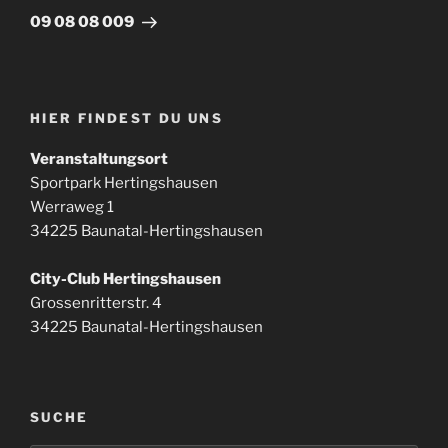
Beitrag
09 08 08 009
HIER FINDEST DU UNS
Veranstaltungsort
Sportpark Hertingshausen
Werraweg 1
34225 Baunatal-Hertingshausen
City-Club Hertingshausen
Grossenritterstr. 4
34225 Baunatal-Hertingshausen
SUCHE