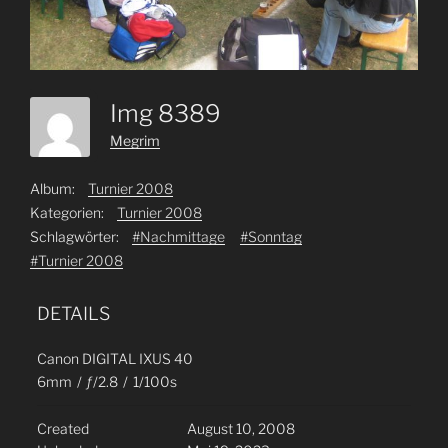
Img 8389
Megrim
Album:
Turnier 2008
Kategorien:
Turnier 2008
Schlagwörter:
#Nachmittage
#Sonntag
#Turnier 2008
DETAILS
Canon DIGITAL IXUS 40
6mm
/
ƒ/2.8
/
1/100s
Created
August 10, 2008