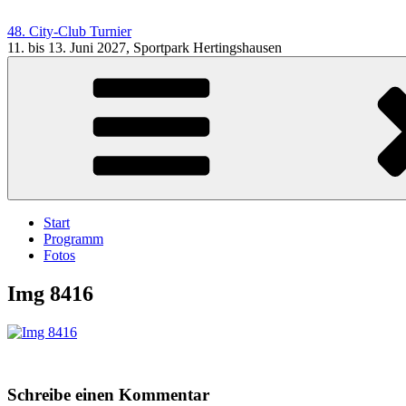
Zum
Inhalt
48. City-Club Turnier
springen
11. bis 13. Juni 2027, Sportpark Hertingshausen
Start
Programm
Fotos
Img 8416
Schreibe einen Kommentar