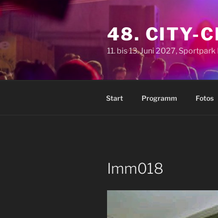
Zum
Inhalt
48. CITY-
springen
11. bis 13. Juni 2027, Sportpar
Start
Programm
Fotos
Imm018