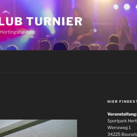
CLUB TURNIER
k Hertingshausen
HIER FINDES
Veranstaltung
Sportpark Her
Werraweg 1
34225 Baunata