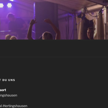
T DU UNS
sort
tingshausen
l-Hertingshausen