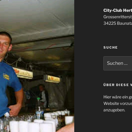
City-Club Her
Grossenritterstr
34225 Baunata
SUCHE
Suchen
nach:
ÜBER DIESE 
Hier wäre ein g
Website vorzus
anzugeben.