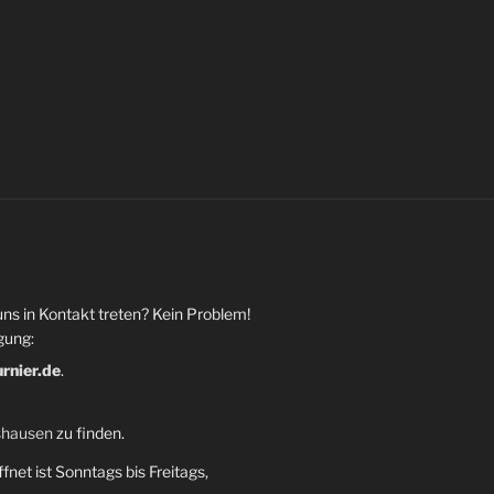
uns in Kontakt treten? Kein Problem!
gung:
urnier.de
.
shausen
zu finden.
fnet ist Sonntags bis Freitags,