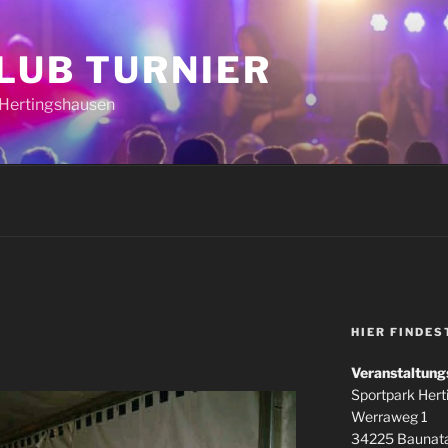
CLUB TURNIER
k Hertingshausen
HIER FINDES
Veranstaltung
Sportpark Her
Werraweg 1
34225 Baunata