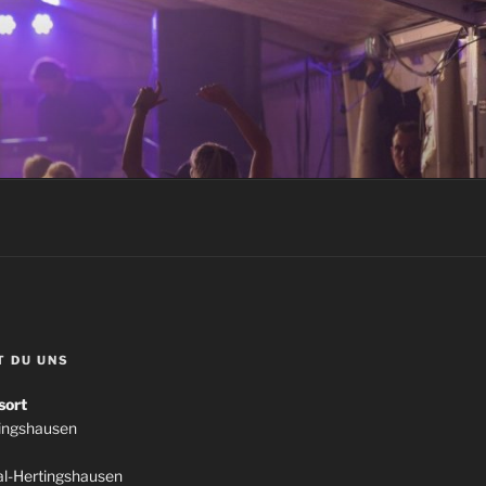
T DU UNS
sort
tingshausen
l-Hertingshausen