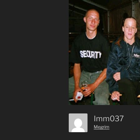
Imm037
Megrim