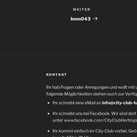
WEITER
Nächster
Beitrag
Imm043
KONTAKT
Ihr hab Fragen oder Anregungen und wollt mit 
folgende Möglichkeiten stehen euch zur Verfü
Ihr schreibt eine eMail an
info@city-club-t
Ihr schreibt uns bei Facebook. Wir sind dort
unter
www.facebook.com/CityClubHerting
Ihr kommt einfach im City-Club vorbei. Geöf