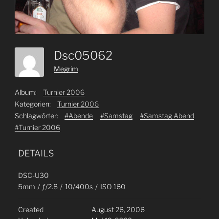
Dsc05062
Megrim
Album:
Turnier 2006
Kategorien:
Turnier 2006
Schlagwörter:
#Abende
#Samstag
#Samstag Abend
#Turnier 2006
DETAILS
DSC-U30
5mm
/
ƒ/2.8
/
10/400s
/
ISO 160
Created
August 26, 2006