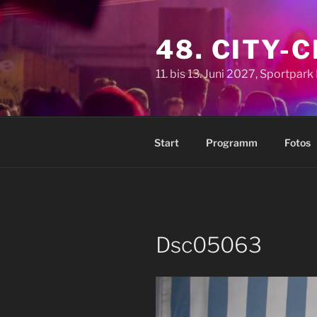
Zum
Inhalt
48. CITY-
springen
11. bis 13. Juni 2027, Sportpar
Start
Programm
Fotos
Dsc05063