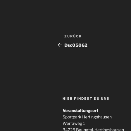
Beitragsnavigation
Vorheriger
ZURÜCK
Beitrag
Dsc05062
HIER FINDEST DU UNS
Veranstaltungsort
Sportpark Hertingshausen
Werraweg 1
34225 Baunatal-Hertingshausen