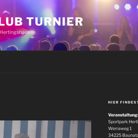
CLUB TURNIER
k Hertingshausen
HIER FINDES
Veranstaltung
Sportpark Her
Werraweg 1
34225 Baunata