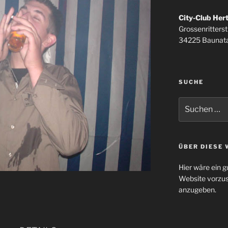
City-Club Her
Grossenritterstr
34225 Baunata
SUCHE
Suchen
nach:
ÜBER DIESE 
Hier wäre ein g
Website vorzus
anzugeben.