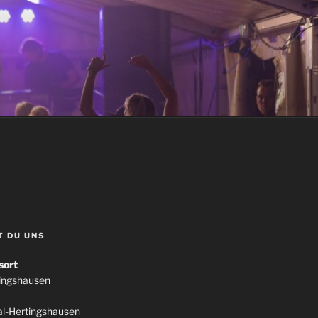
T DU UNS
sort
tingshausen
l-Hertingshausen