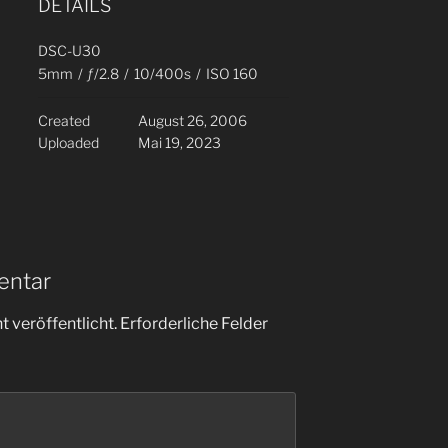
DETAILS
DSC-U30
5mm
/
ƒ/2.8
/
10/400s
/
ISO 160
Created
August 26, 2006
Uploaded
Mai 19, 2023
entar
 veröffentlicht.
Erforderliche Felder